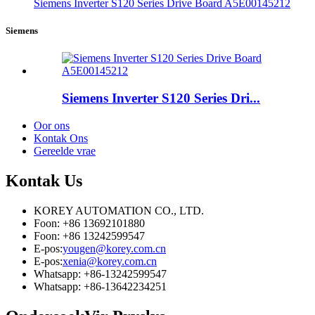
Siemens Inverter S120 Series Drive Board A5E00145212
Siemens
Siemens Inverter S120 Series Dri...
Oor ons
Kontak Ons
Gereelde vrae
Kontak
Us
KOREY AUTOMATION CO., LTD.
Foon: +86 13692101880
Foon: +86 13242599547
E-pos:
yougen@korey.com.cn
E-pos:
xenia@korey.com.cn
Whatsapp: +86-13242599547
Whatsapp: +86-13642234251