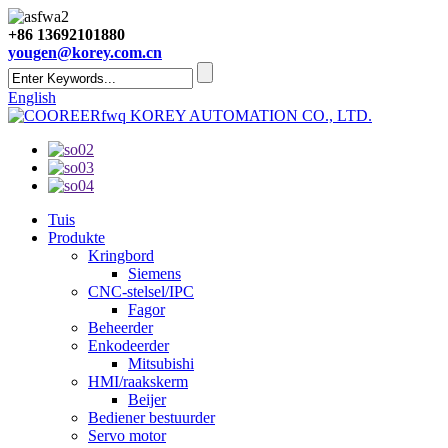
+86 13692101880
yougen@korey.com.cn
English
KOREY AUTOMATION CO., LTD.
Tuis
Produkte
Kringbord
Siemens
CNC-stelsel/IPC
Fagor
Beheerder
Enkodeerder
Mitsubishi
HMI/raakskerm
Beijer
Bediener bestuurder
Servo motor