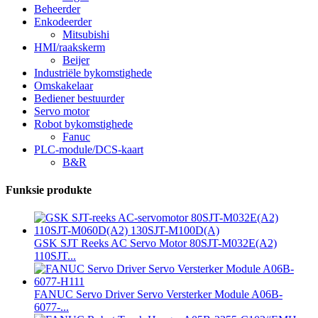
Beheerder
Enkodeerder
Mitsubishi
HMI/raakskerm
Beijer
Industriële bykomstighede
Omskakelaar
Bediener bestuurder
Servo motor
Robot bykomstighede
Fanuc
PLC-module/DCS-kaart
B&R
Funksie produkte
GSK SJT Reeks AC Servo Motor 80SJT-M032E(A2)
110SJT...
FANUC Servo Driver Servo Versterker Module A06B-
6077-...