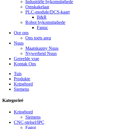
Industriële bykomstighede
Omskakelaar
PLC-module/DCS-kaart
B&R
Robot bykomstighede
Fanuc
Oor ons
Ons toets area
Nuus
Maatskappy Nuus
Nywerheid Nuus
Gereelde vrae
Kontak Ons
Tuis
Produkte
Kringbord
Siemens
Kategorieë
Kringbord
Siemens
CNC-stelsel/IPC
Fagor