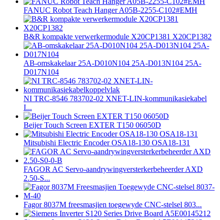
FANUC Robot Teach Hanger A05B-2255-C102#EMH
B&R kompakte verwerkermodule X20CP1381 X20CP1382
AB-omskakelaar 25A-D010N104 25A-D013N104 25A-
D017N104
NI TRC-8546 783702-02 XNET-LIN-kommunikasiekabel
I...
Beijer Touch Screen EXTER T150 06050D
Mitsubishi Electric Encoder OSA18-130 OSA18-131
FAGOR AC Servo-aandrywingversterkerbeheerder AXD
2.50-S...
Fagor 8037M freesmasjien toegewyde CNC-stelsel 803...