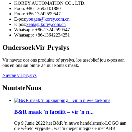
KOREY AUTOMATION CO., LTD.
Foon: +86 13692101880
Foon: +86 13242599547
E-pos:
yougen@korey.com.cn
E-pos:
xenia@korey.com.cn
Whatsapp: +86-13242599547
Whatsapp: +86-13642234251
Ondersoek
Vir Pryslys
Vir navrae oor ons produkte of pryslys, los asseblief jou e-pos aan
ons en ons sal binne 24 uur kontak maak.
Navrae vir pryslys
Nuutste
Nuus
B&R maak 'n facelift – vir 'n n...
Op 9 Junie 2022 het B&R 'n nuwe handelsmerk-LOGO aan
die wêreld vrygestel, wat 'n dieper integrasie met ABB