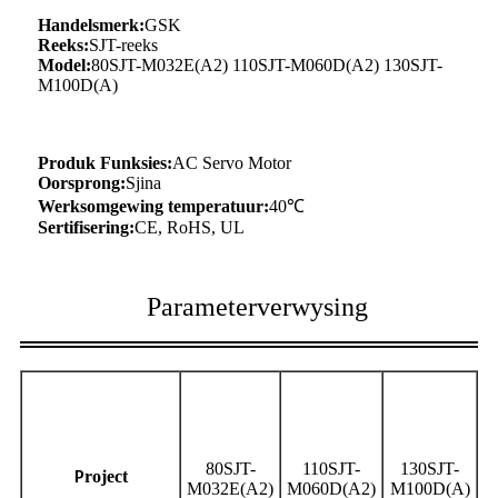
Handelsmerk:
GSK
Reeks:
SJT-reeks
Model:
80SJT-M032E(A2) 110SJT-M060D(A2) 130SJT-
M100D(A)
Produk Funksies:
AC Servo Motor
Oorsprong:
Sjina
Werksomgewing temperatuur:
40℃
Sertifisering:
CE, RoHS, UL
Parameterverwysing
80SJT-
110SJT-
130SJT-
roject
P
M032E(A2)
M060D(A2)
M100D(A)