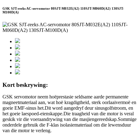
GSK SJT-reeks AC-servomotor 80SJT-M032E(A2) 110SJT-M060D(A2) 130SJT-
M100D(A)
Kort beskrywing:
GSK servomotor neem hoëprestasie seldsame aarde permanente
magneetmateriaal aan, wat hoë kragdigtheid, sterk oorlaaivermoë en
goeie EMF-sinus het.Dit word aangedryf deur sinusgolfstroom, en
het goeie laespoed-eienskappe.Die traagheid van die motor is veral
geskik vir die voeraandrywing van die masjiengereedskap.Sommige
onderdele gebruik die F-klas isolasiemateriaal om die lewensduur
van die motor te verleng.