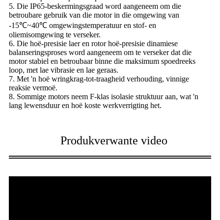
5. Die IP65-beskermingsgraad word aangeneem om die
betroubare gebruik van die motor in die omgewing van
-15℃~40℃ omgewingstemperatuur en stof- en
oliemisomgewing te verseker.
6. Die hoë-presisie laer en rotor hoë-presisie dinamiese
balanseringsproses word aangeneem om te verseker dat die
motor stabiel en betroubaar binne die maksimum spoedreeks
loop, met lae vibrasie en lae geraas.
7. Met 'n hoë wringkrag-tot-traagheid verhouding, vinnige
reaksie vermoë.
8. Sommige motors neem F-klas isolasie struktuur aan, wat 'n
lang lewensduur en hoë koste werkverrigting het.
Produkverwante video