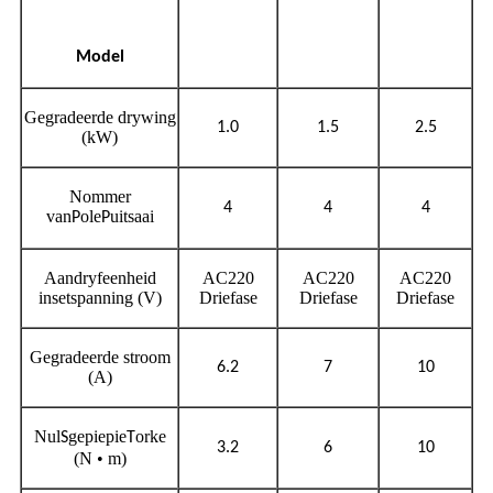
Model
Gegradeerde drywing
1.0
1.5
2.5
(kW)
Nommer
4
4
4
van
ole
uitsaai
P
P
Aandryfeenheid
AC220
AC220
AC220
insetspanning (V)
Driefase
Driefase
Driefase
Gegradeerde stroom
6.2
7
10
(A)
Nul
gepiepie
orke
S
T
3.2
6
10
(N • m)