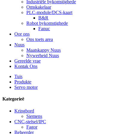
Industriële bykomstighede
Omskakelaar
PLC-module/DCS-kaart
B&R
Robot bykomstighede
Fanuc
Oor ons
Ons toets area
Nuus
Maatskappy Nuus
Nywerheid Nuus
Gereelde vrae
Kontak Ons
Tuis
Produkte
Servo motor
Kategorieë
Kringbord
Siemens
CNC-stelsel/IPC
Fagor
Beheerder