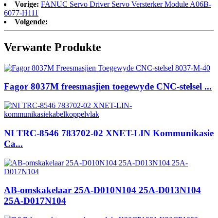
Vorige:
FANUC Servo Driver Servo Versterker Module A06B-
6077-H111
Volgende:
Verwante Produkte
Fagor 8037M freesmasjien toegewyde CNC-stelsel ...
NI TRC-8546 783702-02 XNET-LIN Kommunikasie
Ca...
AB-omskakelaar 25A-D010N104 25A-D013N104
25A-D017N104