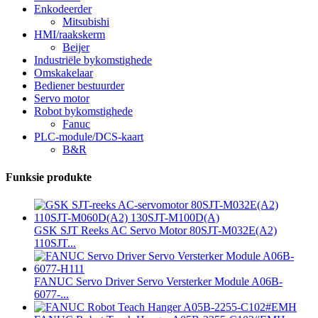
Enkodeerder
Mitsubishi
HMI/raakskerm
Beijer
Industriële bykomstighede
Omskakelaar
Bediener bestuurder
Servo motor
Robot bykomstighede
Fanuc
PLC-module/DCS-kaart
B&R
Funksie produkte
GSK SJT Reeks AC Servo Motor 80SJT-M032E(A2)
110SJT...
FANUC Servo Driver Servo Versterker Module A06B-
6077-...