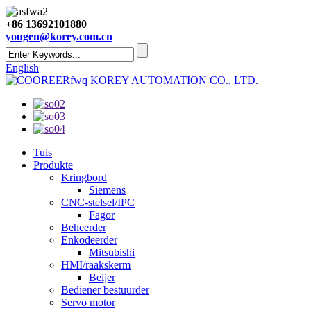
+86 13692101880
yougen@korey.com.cn
English
KOREY AUTOMATION CO., LTD.
Tuis
Produkte
Kringbord
Siemens
CNC-stelsel/IPC
Fagor
Beheerder
Enkodeerder
Mitsubishi
HMI/raakskerm
Beijer
Bediener bestuurder
Servo motor