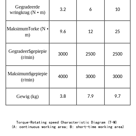
Gegradeerde
3.2
6
10
wringkrag (N • m)
Maksimum
orke (N •
T
9.6
12
25
m)
Gegradeer
gepiepie
S
3000
2500
2500
(r/min)
Maksimum
gepiepie
S
4000
3000
3000
(r/min)
Gewig (kg)
3.8
7.9
9.7