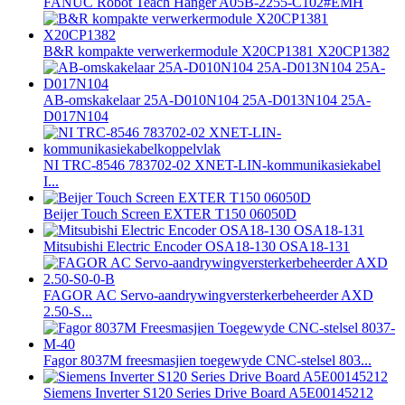
FANUC Robot Teach Hanger A05B-2255-C102#EMH
B&R kompakte verwerkermodule X20CP1381 X20CP1382
AB-omskakelaar 25A-D010N104 25A-D013N104 25A-
D017N104
NI TRC-8546 783702-02 XNET-LIN-kommunikasiekabel
I...
Beijer Touch Screen EXTER T150 06050D
Mitsubishi Electric Encoder OSA18-130 OSA18-131
FAGOR AC Servo-aandrywingversterkerbeheerder AXD
2.50-S...
Fagor 8037M freesmasjien toegewyde CNC-stelsel 803...
Siemens Inverter S120 Series Drive Board A5E00145212