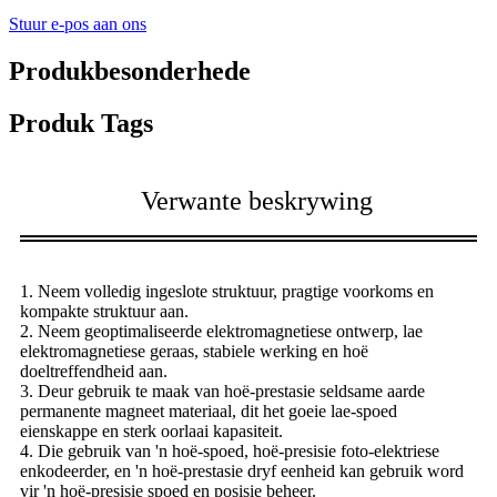
Stuur e-pos aan ons
Produkbesonderhede
Produk Tags
Verwante beskrywing
1. Neem volledig ingeslote struktuur, pragtige voorkoms en
kompakte struktuur aan.
2. Neem geoptimaliseerde elektromagnetiese ontwerp, lae
elektromagnetiese geraas, stabiele werking en hoë
doeltreffendheid aan.
3. Deur gebruik te maak van hoë-prestasie seldsame aarde
permanente magneet materiaal, dit het goeie lae-spoed
eienskappe en sterk oorlaai kapasiteit.
4. Die gebruik van 'n hoë-spoed, hoë-presisie foto-elektriese
enkodeerder, en 'n hoë-prestasie dryf eenheid kan gebruik word
vir 'n hoë-presisie spoed en posisie beheer.