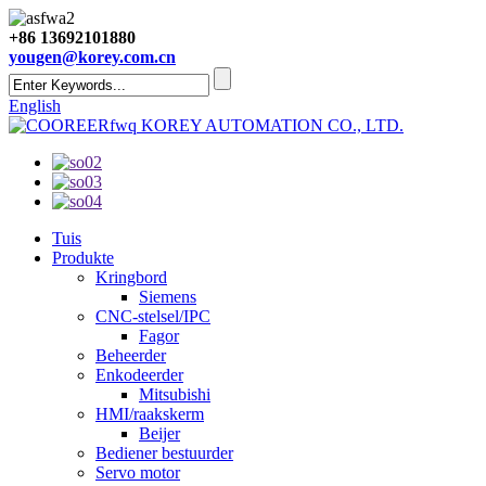
+86 13692101880
yougen@korey.com.cn
English
KOREY AUTOMATION CO., LTD.
Tuis
Produkte
Kringbord
Siemens
CNC-stelsel/IPC
Fagor
Beheerder
Enkodeerder
Mitsubishi
HMI/raakskerm
Beijer
Bediener bestuurder
Servo motor