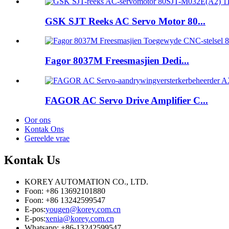
GSK SJT Reeks AC Servo Motor 80...
Fagor 8037M Freesmasjien Dedi...
FAGOR AC Servo Drive Amplifier C...
Oor ons
Kontak Ons
Gereelde vrae
Kontak
Us
KOREY AUTOMATION CO., LTD.
Foon: +86 13692101880
Foon: +86 13242599547
E-pos:
yougen@korey.com.cn
E-pos:
xenia@korey.com.cn
Whatsapp: +86-13242599547