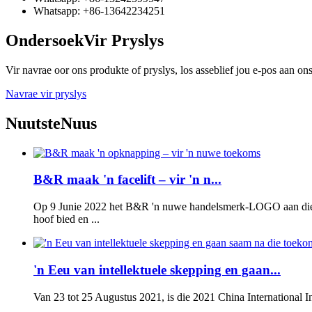
Whatsapp: +86-13642234251
Ondersoek
Vir Pryslys
Vir navrae oor ons produkte of pryslys, los asseblief jou e-pos aan o
Navrae vir pryslys
Nuutste
Nuus
B&R maak 'n facelift – vir 'n n...
Op 9 Junie 2022 het B&R 'n nuwe handelsmerk-LOGO aan die wêr
hoof bied en ...
'n Eeu van intellektuele skepping en gaan...
Van 23 tot 25 Augustus 2021, is die 2021 China International I