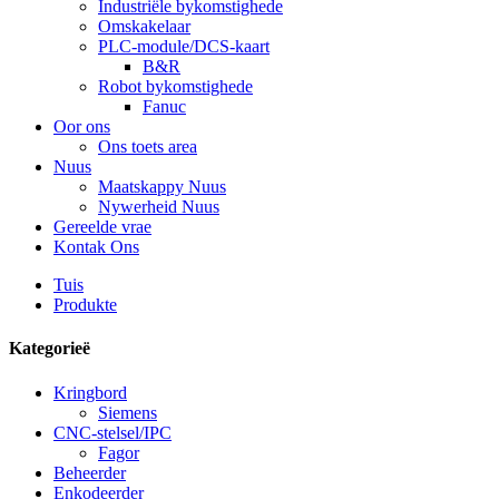
Industriële bykomstighede
Omskakelaar
PLC-module/DCS-kaart
B&R
Robot bykomstighede
Fanuc
Oor ons
Ons toets area
Nuus
Maatskappy Nuus
Nywerheid Nuus
Gereelde vrae
Kontak Ons
Tuis
Produkte
Kategorieë
Kringbord
Siemens
CNC-stelsel/IPC
Fagor
Beheerder
Enkodeerder