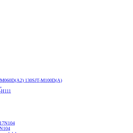
.
7N104