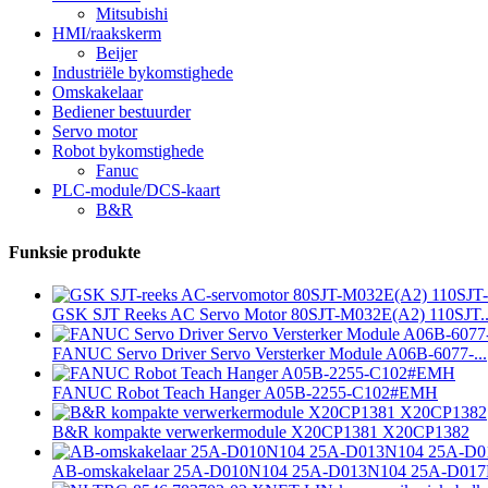
Mitsubishi
HMI/raakskerm
Beijer
Industriële bykomstighede
Omskakelaar
Bediener bestuurder
Servo motor
Robot bykomstighede
Fanuc
PLC-module/DCS-kaart
B&R
Funksie produkte
GSK SJT Reeks AC Servo Motor 80SJT-M032E(A2) 110SJT..
FANUC Servo Driver Servo Versterker Module A06B-6077-...
FANUC Robot Teach Hanger A05B-2255-C102#EMH
B&R kompakte verwerkermodule X20CP1381 X20CP1382
AB-omskakelaar 25A-D010N104 25A-D013N104 25A-D01