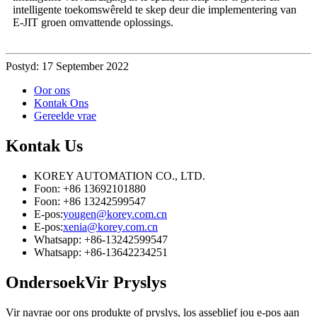
intelligente toekomswêreld te skep deur die implementering van
E-JIT groen omvattende oplossings.
Postyd: 17 September 2022
Oor ons
Kontak Ons
Gereelde vrae
Kontak
Us
KOREY AUTOMATION CO., LTD.
Foon: +86 13692101880
Foon: +86 13242599547
E-pos:
yougen@korey.com.cn
E-pos:
xenia@korey.com.cn
Whatsapp: +86-13242599547
Whatsapp: +86-13642234251
Ondersoek
Vir Pryslys
Vir navrae oor ons produkte of pryslys, los asseblief jou e-pos aan