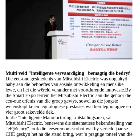
Multi-veld "intelligente vervaardiging" bemagtig die bedryf
Die eeu-oue geskiedenis van Mitsubishi Electric was nog altyd
naby aan die behoeftes van sosiale ontwikkeling en menslike
lewe, en het die wêreld verander met voortdurende innovasie.By
die Smart Expo-terrein het Mitsubishi Electric aan die gehoor die
eeu-oue erfenis van die groep gewys, sowel as die jongste
wetenskaplike en tegnologiese prestasies wat kerntegnologieë en
vier groot sakevelde dek.
In die "Intelligente Manufacturing"-uitstallingsarea, sal
Mitsubishi Electric, benewens die sistematiese bekendstelling van
"eF@ctory", ook die teeseremonie-robot wat by verlede jaar se
CIIE geskyn het na die stand bring, wat 'n pragtige toneel van die