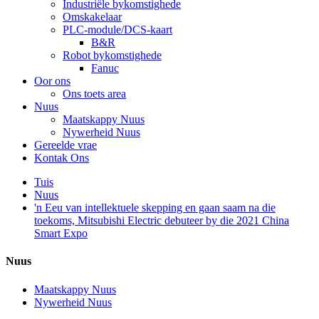
Industriële bykomstighede
Omskakelaar
PLC-module/DCS-kaart
B&R
Robot bykomstighede
Fanuc
Oor ons
Ons toets area
Nuus
Maatskappy Nuus
Nywerheid Nuus
Gereelde vrae
Kontak Ons
Tuis
Nuus
'n Eeu van intellektuele skepping en gaan saam na die
toekoms, Mitsubishi Electric debuteer by die 2021 China
Smart Expo
Nuus
Maatskappy Nuus
Nywerheid Nuus