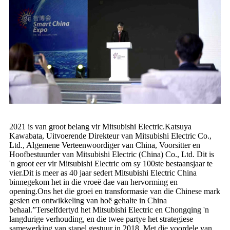
2021 is van groot belang vir Mitsubishi Electric.Katsuya
Kawabata, Uitvoerende Direkteur van Mitsubishi Electric Co.,
Ltd., Algemene Verteenwoordiger van China, Voorsitter en
Hoofbestuurder van Mitsubishi Electric (China) Co., Ltd. Dit is
'n groot eer vir Mitsubishi Electric om sy 100ste bestaansjaar te
vier.Dit is meer as 40 jaar sedert Mitsubishi Electric China
binnegekom het in die vroeë dae van hervorming en
opening.Ons het die groei en transformasie van die Chinese mark
gesien en ontwikkeling van hoë gehalte in China
behaal.”Terselfdertyd het Mitsubishi Electric en Chongqing 'n
langdurige verhouding, en die twee partye het strategiese
samewerking van stapel gestuur in 2018. Met die voordele van