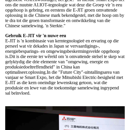
ons die nuutste AI.IOT-tegnologie wat deur die Groep vir 'n eeu
opgehoop is gebring, en eerstens die E-JIT groen omvattende
oplossing in die Chinese mark bekendgestel, met die hoop om by
te dra tot die groen transformasie en ontwikkeling van die
Chinese samelewing. 'n Sterkte."
Gebruik E-JIT vir 'n nuwe eeu
E-JIT is 'n kombinasie van kerntegnologieë en ervaring op die
perseel wat vir dekades in Japan se vervaardigings-,
energiebesparings- en omgewingsbeskermingsvelde opgehoop
is.Dit is die eerste ter wêreld om 'n omvattende stelsel te skep wat
gelyktydig die drie elemente van "omgewing, energie en
produksiedoeltreffendheid" in China kan
optimaliseer.oplossing.In die "Future City"-uitstallingsarea van
vanjaar se Smart Expo, het die Mitsubishi Electric-besigheid met
E-JIT as die kern oneindige lewenskrag getoon, wat die
produksie en lewe van die toekomstige samelewing ingrypend
sal beïnvloed.