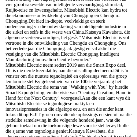
vier groot sakevelde van intelligente vervaardiging, slim stad,
Ruijie-reise en lewensgehalte, Mitsubishi Electric kan bydra tot
die ekonomiese ontwikkeling van Chongqing en Chengdu-
Chongqing.Dit bied in-diepte, veelvlakkige en sterk
ondersteuning vir die ontwikkeling van intelligente industrie in
die sirkel en selfs in die weste van China.Katsuya Kawabata, die
algemene verteenwoordiger, het gesê: "Mitsubishi Electric is vol
vertroue in die ontwikkeling van Chengdu en Chongqing. Ons
het verlede jaar die Chongqing-tak gestig en sal aktief die
vestiging van die Mitsubishi Electric Chongqing Intelligent
Manufacturing Innovation Centre bevorder."
Mitsubishi Electric neem sedert 2019 aan die Smart Expo deel.
Dit is die derde keer dat hy aan die uitstalling deelneem.Dit is 'n
venster om die nuutste tegnologieë en oplossings van die groep
ten toon te stel.By geleentheid van die 100ste verjaardag het
Mitsubishi Electric die tema van "Walking with You" by hierdie
Smart Expo gebring, en die visie van "Century Creation, Hand in
Hand for the Next Century" voorgestel.Aan die een kant wys dit
Mitsubishi Electric se tegnologiese praktyk en
innovasieprestasies in die afgelope eeu, en aan die ander kant
fokus dit op E-JIT groen omvattende oplossings en sien uit na die
stedelike samelewing in die volgende honderd jaar., wat die
gehoor toelaat om die toekomstige lewe voor te stel terwyl hulle
die sjarme van tegnologie geniet.Katsuya Kawabata, die
algemene verteenwoordiger, het gesê: "In hierdie Smart Expo het