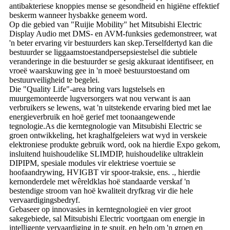
antibakteriese knoppies mense se gesondheid en higiëne effektief
beskerm wanneer hysbakke geneem word.
Op die gebied van "Ruijie Mobility" het Mitsubishi Electric
Display Audio met DMS- en AVM-funksies gedemonstreer, wat
'n beter ervaring vir bestuurders kan skep.Terselfdertyd kan die
bestuurder se liggaamstoestandpersepsiestelsel die subtiele
veranderinge in die bestuurder se gesig akkuraat identifiseer, en
vroeë waarskuwing gee in 'n moeë bestuurstoestand om
bestuurveiligheid te begelei.
Die "Quality Life"-area bring vars lugstelsels en
muurgemonteerde lugversorgers wat nou verwant is aan
verbruikers se lewens, wat 'n uitstekende ervaring bied met lae
energieverbruik en hoë gerief met toonaangewende
tegnologie.As die kerntegnologie van Mitsubishi Electric se
groen ontwikkeling, het kraghalfgeleiers wat wyd in verskeie
elektroniese produkte gebruik word, ook na hierdie Expo gekom,
insluitend huishoudelike SLIMDIP, huishoudelike ultraklein
DIPIPM, spesiale modules vir elektriese voertuie se
hoofaandrywing, HVIGBT vir spoor-traksie, ens. ., hierdie
kernonderdele met wêreldklas hoë standaarde verskaf 'n
bestendige stroom van hoë kwaliteit dryfkrag vir die hele
vervaardigingsbedryf.
Gebaseer op innovasies in kerntegnologieë en vier groot
sakegebiede, sal Mitsubishi Electric voortgaan om energie in
intelligente vervaardiging in te spuit, en help om 'n groen en