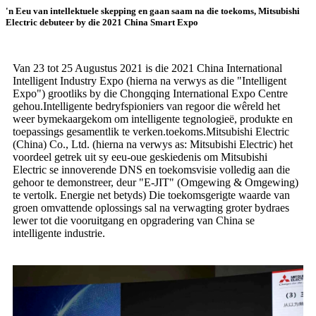
'n Eeu van intellektuele skepping en gaan saam na die toekoms, Mitsubishi
Electric debuteer by die 2021 China Smart Expo
Van 23 tot 25 Augustus 2021 is die 2021 China International
Intelligent Industry Expo (hierna na verwys as die "Intelligent
Expo") grootliks by die Chongqing International Expo Centre
gehou.Intelligente bedryfspioniers van regoor die wêreld het
weer bymekaargekom om intelligente tegnologieë, produkte en
toepassings gesamentlik te verken.toekoms.Mitsubishi Electric
(China) Co., Ltd. (hierna na verwys as: Mitsubishi Electric) het
voordeel getrek uit sy eeu-oue geskiedenis om Mitsubishi
Electric se innoverende DNS en toekomsvisie volledig aan die
gehoor te demonstreer, deur "E-JIT" (Omgewing & Omgewing)
te vertolk. Energie net betyds) Die toekomsgerigte waarde van
groen omvattende oplossings sal na verwagting groter bydraes
lewer tot die vooruitgang en opgradering van China se
intelligente industrie.