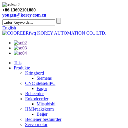
+86 13692101880
yougen@korey.com.cn
English
KOREY AUTOMATION CO., LTD.
Tuis
Produkte
Kringbord
Siemens
CNC-stelsel/IPC
Fagor
Beheerder
Enkodeerder
Mitsubishi
HMI/raakskerm
Beijer
Bediener bestuurder
Servo motor