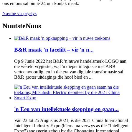
ons en ons sal binne 24 uur kontak maak.
Navrae vir pryslys
Nuutste
Nuus
B&R maak 'n facelift – vir 'n n...
Op 9 Junie 2022 het B&R 'n nuwe handelsmerk-LOGO aan
die wêreld vrygestel, wat 'n dieper integrasie met ABB
verteenwoordig, en in die era van digitale transformasie sal
B&R groter uitdagings die hoof bied en ...
'n Eeu van intellektuele skepping en gaan...
Van 23 tot 25 Augustus 2021, is die 2021 China International
Intelligent Industry Expo (hierna na verwys as die "Intelligent
Expo") spoggerig gehou by die Chongqing International